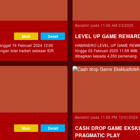
Berakhir pada 11:59 AM 2/3/2025
LEVEL UP GAME REWAR
Main
Detail
ggal 19 Februari 2024 12:00
HABANERO LEVEL UP GAME REWARDS 
ngan total hadiah sebesar IDR
hingga 03 Februari 2025 11:59 WIB.
dibagikan kepada 4,350 pemenang.
Berakhir pada 11:59 PM 10/31/2024
CASH DROP GAME EKSK
Main
Detail
PRAGMATIC PLAY