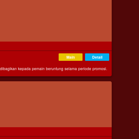
Main
Detail
n dibagikan kepada pemain beruntung selama periode promosi.