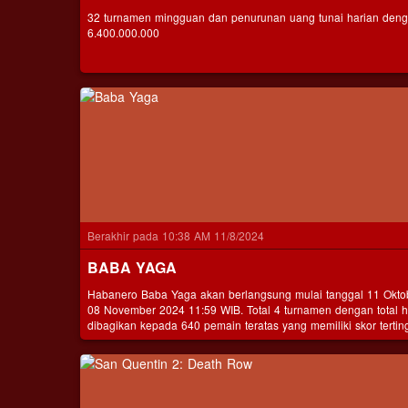
32 turnamen mingguan dan penurunan uang tunai harian denga
6.400.000.000
Berakhir pada 10:38 AM 11/8/2024
BABA YAGA
Habanero Baba Yaga akan berlangsung mulai tanggal 11 Okt
08 November 2024 11:59 WIB. Total 4 turnamen dengan total 
dibagikan kepada 640 pemain teratas yang memiliki skor terting