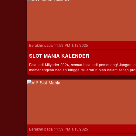
Berakhir pada 11:59 PM 1/13/2025
SLOT MANIA KALENDER
Bisa jadi Milyader 2024, semua bisa jadi pemenang! Jangan l
memenangkan hadiah hingga miliaran rupiah dalam setiap pro
Berakhir pada 11:59 PM 1/13/2025