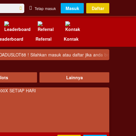
Masuk
Daftar
Tetap masuk
eaderboard
Referral
Kontak
88 ! Silahkan masuk atau daftar jika anda belum memiliki akun. J
lots
Lainnya