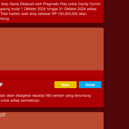
p Game Eksklusif oleh Pragmatic Play untuk Candy Corner
ngsung mulai 1 Oktober 2024 hingga 31 Oktober 2024 setiap
. Total hadiah cash drop sebesar RP 100,000,000 akan
ntung.
P
Main
Detail
 dan akan dibagikan kepada 560 pemain yang beruntung
 untuk setiap periodenya.