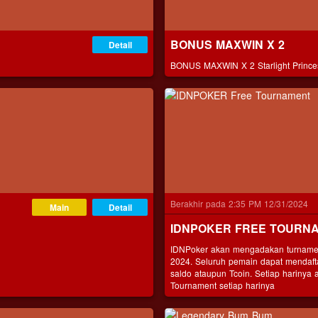
BONUS MAXWIN X 2
Detail
BONUS MAXWIN X 2 Starlight Princes
Berakhir pada 2:35 PM 12/31/2024
Main
Detail
IDNPOKER FREE TOURN
IDNPoker akan mengadakan turnamen 
2024. Seluruh pemain dapat mendafta
saldo ataupun Tcoin. Setiap harinya 
Tournament setiap harinya