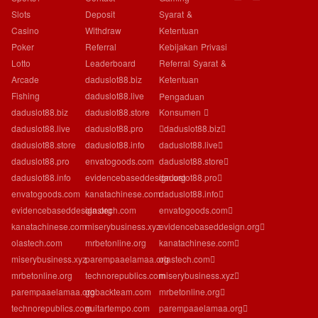
Slots
Deposit
Syarat &
Casino
Withdraw
Ketentuan
Poker
Referral
Kebijakan Privasi
Lotto
Leaderboard
Referral Syarat &
Arcade
daduslot88.biz
Ketentuan
Fishing
daduslot88.live
Pengaduan
Konsumen
daduslot88.biz
daduslot88.store
daduslot88.biz
daduslot88.live
daduslot88.pro
daduslot88.live
daduslot88.store
daduslot88.info
daduslot88.store
daduslot88.pro
envatogoods.com
daduslot88.pro
daduslot88.info
evidencebaseddesign.org
daduslot88.info
envatogoods.com
kanatachinese.com
envatogoods.com
evidencebaseddesign.org
olastech.com
evidencebaseddesign.org
kanatachinese.com
miserybusiness.xyz
kanatachinese.com
olastech.com
mrbetonline.org
olastech.com
miserybusiness.xyz
parempaaelamaa.org
miserybusiness.xyz
mrbetonline.org
technorepublics.com
mrbetonline.org
parempaaelamaa.org
gobackteam.com
parempaaelamaa.org
technorepublics.com
guitartempo.com