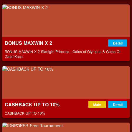
BONUS MAXWIN X 2
Detail
BONUS MAXWIN X 2 Starlight Princess , Gates of Olympus & Gates Of
Gatot Kaca
CASHBACK UP TO 10%
Main
Detail
CASHBACK UP TO 10%