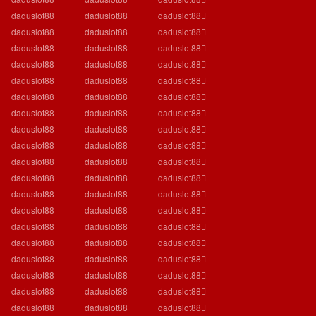
daduslot88
daduslot88
daduslot88
daduslot88
daduslot88
daduslot88
daduslot88
daduslot88
daduslot88
daduslot88
daduslot88
daduslot88
daduslot88
daduslot88
daduslot88
daduslot88
daduslot88
daduslot88
daduslot88
daduslot88
daduslot88
daduslot88
daduslot88
daduslot88
daduslot88
daduslot88
daduslot88
daduslot88
daduslot88
daduslot88
daduslot88
daduslot88
daduslot88
daduslot88
daduslot88
daduslot88
daduslot88
daduslot88
daduslot88
daduslot88
daduslot88
daduslot88
daduslot88
daduslot88
daduslot88
daduslot88
daduslot88
daduslot88
daduslot88
daduslot88
daduslot88
daduslot88
daduslot88
daduslot88
daduslot88
daduslot88
daduslot88