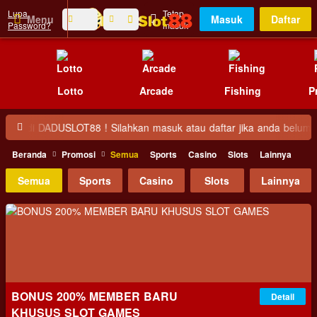
Lupa
Tetap
Menu
Masuk
Daftar
Password?
masuk
Lotto
Arcade
Fishing
P
 DADUSLOT88 ! Silahkan masuk atau daftar jika anda belum memilik
Beranda
Promosi
Semua
Sports
Casino
Slots
Lainnya
Semua
Sports
Casino
Slots
Lainnya
BONUS 200% MEMBER BARU
Detail
KHUSUS SLOT GAMES