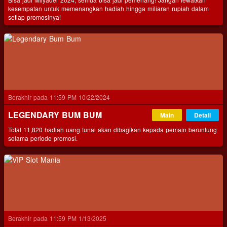
kesempatan untuk memenangkan hadiah hingga miliaran rupiah dalam
setiap promosinya!
Berakhir pada 11:59 PM 10/22/2024
LEGENDARY BUM BUM
Main
Detail
Total 11,820 hadiah uang tunai akan dibagikan kepada pemain beruntung
selama periode promosi.
Berakhir pada 11:59 PM 1/13/2025