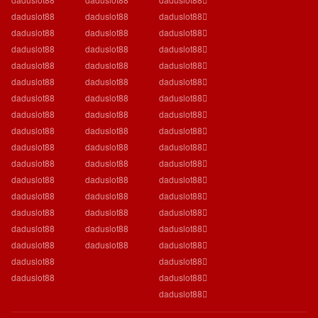
daduslot88
daduslot88
daduslot88
daduslot88
daduslot88
daduslot88
daduslot88
daduslot88
daduslot88
daduslot88
daduslot88
daduslot88
daduslot88
daduslot88
daduslot88
daduslot88
daduslot88
daduslot88
daduslot88
daduslot88
daduslot88
daduslot88
daduslot88
daduslot88
daduslot88
daduslot88
daduslot88
daduslot88
daduslot88
daduslot88
daduslot88
daduslot88
daduslot88
daduslot88
daduslot88
daduslot88
daduslot88
daduslot88
daduslot88
daduslot88
daduslot88
daduslot88
daduslot88
daduslot88
daduslot88
daduslot88
daduslot88
daduslot88
daduslot88
daduslot88
daduslot88
daduslot88