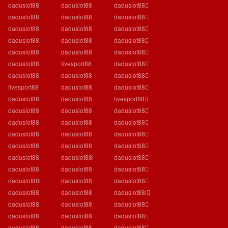
daduslot88
daduslot88
daduslot88
daduslot88
daduslot88
daduslot88
daduslot88
daduslot88
daduslot88
daduslot88
daduslot88
daduslot88
daduslot88
daduslot88
daduslot88
daduslot88
daduslot88
livesport88
daduslot88
daduslot88
daduslot88
daduslot88
livesport88
daduslot88
livesport88
daduslot88
daduslot88
daduslot88
daduslot88
daduslot88
daduslot88
daduslot88
daduslot88
daduslot88
daduslot88
daduslot88
daduslot88
daduslot88
daduslot88
daduslot88
daduslot88
daduslot88l
daduslot88
daduslot88
daduslot88
daduslot88
daduslot88l
daduslot88
daduslot88l
daduslot88
daduslot88
daduslot88
daduslot88
daduslot88
daduslot88
daduslot88
daduslot88
daduslot88
daduslot88
daduslot88