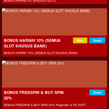
BONUS HARIAN 5% (KHUSUS SLOT)
BONUS HARIAN 10% (SEMUA
Main
Detail
SLOT KHUSUS BANK)
BONUS HARIAN 10% (SEMUA SLOT KHUSUS BANK)
BONUS FREESPIN & BUY SPIN
Detail
20%
BONUS FREESPIN & BUY SPIN 20% Pragmatic & PG SOFT