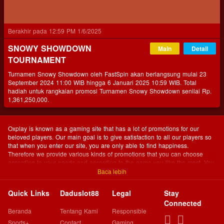
Berakhir pada 12:59 PM 1/6/2025
SNOWY SHOWDOWN
Main
Detail
TOURNAMENT
Turnamen Snowy Showdown oleh FastSpin akan berlangsung mulai 23
September 2024 11:00 WIB hingga 6 Januari 2025 10:59 WIB. Total
hadiah untuk rangkaian promosi Turnamen Snowy Showdown senilai Rp.
1,361,250,000.
Oxplay is known as a gaming site that has a lot of promotions for our
beloved players. Our main goal is to give satisfaction to all our players so
that when you enter our site, you are only able to find happiness.
Therefore we provide various kinds of promotions that you can choose
according to your needs and according to the game you like the most. You
also don't need to be confused because you can filter the promotions
Baca lebih
according to the game category you like. Come join the Oxplay site so you
don't miss other interesting promotions.
Quick Links
Daduslot88
Legal
Stay
Connected
Beranda
Tentang Kami
Responsible
Sports+
Contact
Gaming