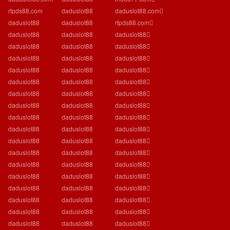
daduslot88.com
rtpds88.com
daduslot88
rtpds88.com
daduslot88
daduslot88
daduslot88
daduslot88
daduslot88
daduslot88
daduslot88
daduslot88
daduslot88
daduslot88
daduslot88
daduslot88
daduslot88
daduslot88
daduslot88
daduslot88
daduslot88
daduslot88
daduslot88
daduslot88
daduslot88
daduslot88
daduslot88
daduslot88
daduslot88
daduslot88
daduslot88
daduslot88
daduslot88
daduslot88
daduslot88
daduslot88
daduslot88
daduslot88
daduslot88
daduslot88
daduslot88
daduslot88
daduslot88
daduslot88
daduslot88
daduslot88
daduslot88
daduslot88
daduslot88
daduslot88
daduslot88
daduslot88
daduslot88
daduslot88
daduslot88
daduslot88
daduslot88