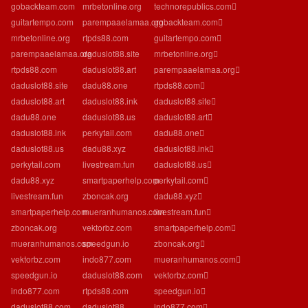
technorepublics.com
gobackteam.com
mrbetonline.org
gobackteam.com
guitartempo.com
parempaaelamaa.org
guitartempo.com
mrbetonline.org
rtpds88.com
mrbetonline.org
parempaaelamaa.org
daduslot88.site
parempaaelamaa.org
rtpds88.com
daduslot88.art
rtpds88.com
daduslot88.site
dadu88.one
daduslot88.site
daduslot88.art
daduslot88.ink
daduslot88.art
dadu88.one
daduslot88.us
dadu88.one
daduslot88.ink
perkytail.com
daduslot88.ink
daduslot88.us
dadu88.xyz
daduslot88.us
perkytail.com
livestream.fun
perkytail.com
dadu88.xyz
smartpaperhelp.com
dadu88.xyz
livestream.fun
zboncak.org
livestream.fun
smartpaperhelp.com
mueranhumanos.com
smartpaperhelp.com
zboncak.org
vektorbz.com
zboncak.org
mueranhumanos.com
speedgun.io
mueranhumanos.com
vektorbz.com
indo877.com
vektorbz.com
speedgun.io
daduslot88.com
speedgun.io
indo877.com
rtpds88.com
indo877.com
daduslot88.com
daduslot88