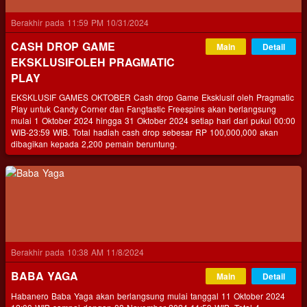
Berakhir pada 11:59 PM 10/31/2024
CASH DROP GAME
Main
Detail
EKSKLUSIFOLEH PRAGMATIC
PLAY
EKSKLUSIF GAMES OKTOBER Cash drop Game Eksklusif oleh Pragmatic
Play untuk Candy Corner dan Fangtastic Freespins akan berlangsung
mulai 1 Oktober 2024 hingga 31 Oktober 2024 setiap hari dari pukul 00:00
WIB-23:59 WIB. Total hadiah cash drop sebesar RP 100,000,000 akan
dibagikan kepada 2,200 pemain beruntung.
Berakhir pada 10:38 AM 11/8/2024
BABA YAGA
Main
Detail
Habanero Baba Yaga akan berlangsung mulai tanggal 11 Oktober 2024