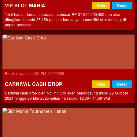
VIP SLOT MANIA
Main
Detail
Total hadiah turnamen adalah sebesar RP 37,000,000,000 dan akan
dibagikan kepada 35,150 pemain teratas yang memiliki skor tertinggi di
papan peringkat.
Berakhir pada 11:59 PM 5/20/2025
CARNIVAL CASH DROP
Main
Detail
Carnival cash drop oleh Nolimit City akan berlangsung mulai 22 Oktober
2024 hingga 20 Mei 2025 setiap hari pukul 12.00 - 11.59 WIB