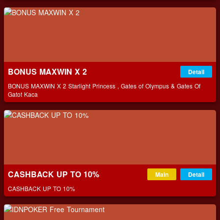
BONUS MAXWIN X 2
Detail
BONUS MAXWIN X 2 Starlight Princess , Gates of Olympus & Gates Of
Gatot Kaca
CASHBACK UP TO 10%
Main
Detail
CASHBACK UP TO 10%