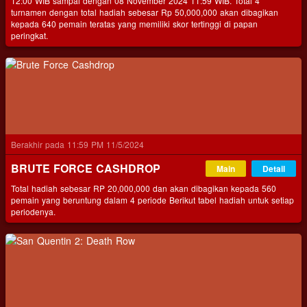
12:00 WIB sampai dengan 08 November 2024 11:59 WIB. Total 4
turnamen dengan total hadiah sebesar Rp 50,000,000 akan dibagikan
kepada 640 pemain teratas yang memiliki skor tertinggi di papan
peringkat.
Berakhir pada 11:59 PM 11/5/2024
BRUTE FORCE CASHDROP
Main
Detail
Total hadiah sebesar RP 20,000,000 dan akan dibagikan kepada 560
pemain yang beruntung dalam 4 periode Berikut tabel hadiah untuk setiap
periodenya.