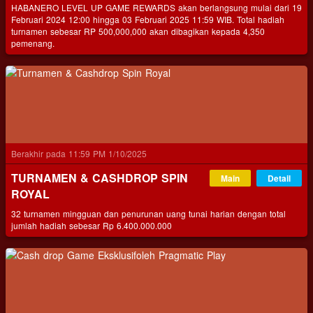
HABANERO LEVEL UP GAME REWARDS akan berlangsung mulai dari 19
Februari 2024 12:00 hingga 03 Februari 2025 11:59 WIB. Total hadiah
turnamen sebesar RP 500,000,000 akan dibagikan kepada 4,350
pemenang.
Berakhir pada 11:59 PM 1/10/2025
TURNAMEN & CASHDROP SPIN
Main
Detail
ROYAL
32 turnamen mingguan dan penurunan uang tunai harian dengan total
jumlah hadiah sebesar Rp 6.400.000.000