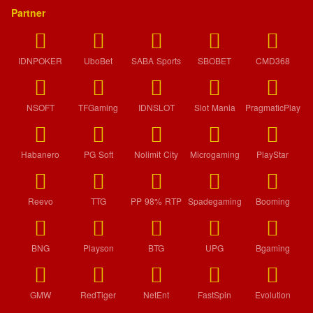
Partner
IDNPOKER
UboBet
SABA Sports
SBOBET
CMD368
NSOFT
TFGaming
IDNSLOT
Slot Mania
PragmaticPlay
Habanero
PG Soft
Nolimit City
Microgaming
PlayStar
Reevo
TTG
PP 98% RTP
Spadegaming
Booming
BNG
Playson
BTG
UPG
Bgaming
GMW
RedTiger
NetEnt
FastSpin
Evolution