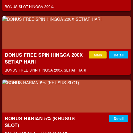
BONUS SLOT HINGGA 200%
BONUS FREE SPIN HINGGA 200X
Main
Detail
SETIAP HARI
BONUS FREE SPIN HINGGA 200X SETIAP HARI
BONUS HARIAN 5% (KHUSUS
Detail
SLOT)