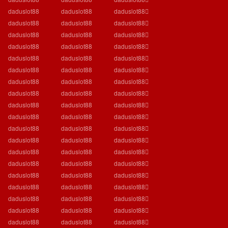
daduslot88
daduslot88
daduslot88
daduslot88
daduslot88
daduslot88
daduslot88
daduslot88
daduslot88
daduslot88
daduslot88
daduslot88
daduslot88
daduslot88
daduslot88
daduslot88
daduslot88
daduslot88
daduslot88
daduslot88
daduslot88
daduslot88
daduslot88
daduslot88
daduslot88
daduslot88
daduslot88
daduslot88
daduslot88
daduslot88
daduslot88
daduslot88
daduslot88
daduslot88
daduslot88
daduslot88
daduslot88
daduslot88
daduslot88
daduslot88
daduslot88
daduslot88
daduslot88
daduslot88
daduslot88
daduslot88
daduslot88
daduslot88
daduslot88
daduslot88
daduslot88
daduslot88
daduslot88
daduslot88
daduslot88
daduslot88
daduslot88