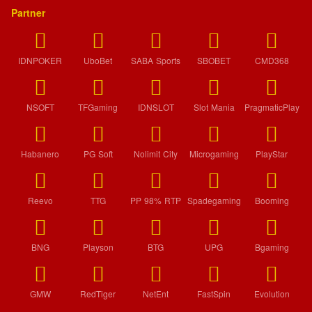
Partner
IDNPOKER
UboBet
SABA Sports
SBOBET
CMD368
NSOFT
TFGaming
IDNSLOT
Slot Mania
PragmaticPlay
Habanero
PG Soft
Nolimit City
Microgaming
PlayStar
Reevo
TTG
PP 98% RTP
Spadegaming
Booming
BNG
Playson
BTG
UPG
Bgaming
GMW
RedTiger
NetEnt
FastSpin
Evolution